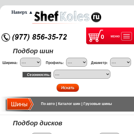
Наверх ▲
0
МЕНЮ
Отк
Подбор шин
нав
Ширина:
Профиль:
Диаметр:
Сезонность:
По авто
|
Каталог шин
|
Грузовые шины
Подбор дисков