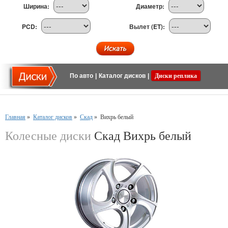
Ширина:
Диаметр:
PCD:
Вылет (ET):
По авто
|
Каталог дисков
|
Диски реплика
Главная
»
Каталог дисков
»
Скад
»
Вихрь белый
Колесные диски
Скад Вихрь белый