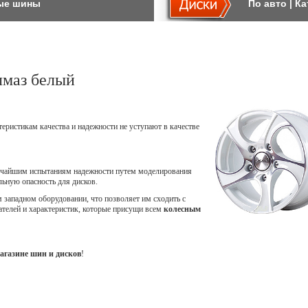
ые шины
По авто
|
Ка
лмаз белый
теристикам качества и надежности не уступают в качестве
точайшим испытаниям надежности путем моделирования
ьную опасность для дисков.
западном оборудовании, что позволяет им сходить с
ателей и характеристик, которые присущи всем
колесным
агазине шин и дисков
!