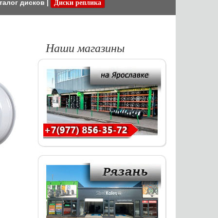
талог дисков
|
Диски реплика
Наши магазины