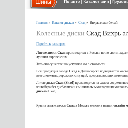
По авто
|
Каталог шин
|
Грузов
Главная
»
Каталог дисков
»
Скад
»
Вихрь алмаз белый
Колесные диски
Скад Вихрь а
Перейти к размерам
Литые диски Скад
производятся в России, но по своим харак
лучшим европейским.
Зато они существенно уступают им в стоимости.
Вся продукция завода
Скад
в Дивногорске подвергается жес
всевозможных дорожных ситуаций, представляющих потенциал
Литые диски
Скад (Skad)
производятся на самом современном 
конвейера без дисбаланса и с минимальными вариациями показ
дискам
Скад.
Купить литые
диски Скад
в Москве можно в нашем
онлайн м