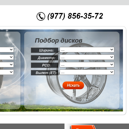
Подбор дисков
Ширина:
Диаметр:
PCD:
Вылет (ET):