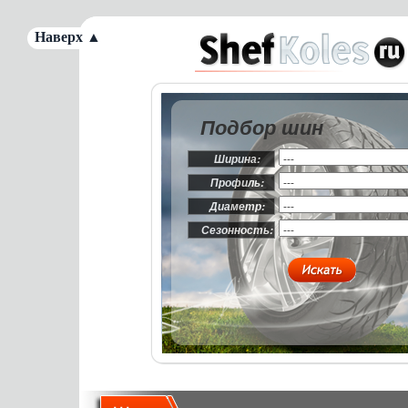
Наверх ▲
Подбор шин
Ширина:
Профиль:
Диаметр:
Сезонность: