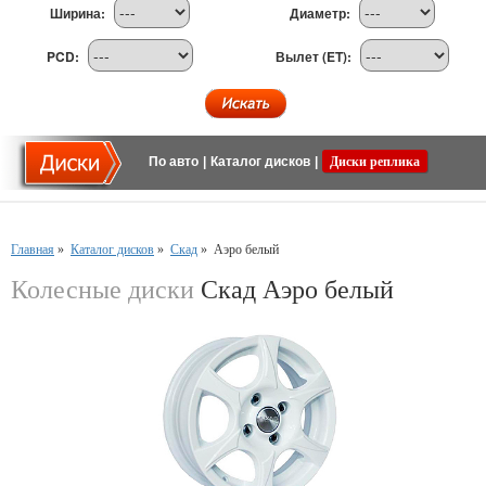
Ширина:
Диаметр:
PCD:
Вылет (ET):
По авто
|
Каталог дисков
|
Диски реплика
Главная
»
Каталог дисков
»
Скад
»
Аэро белый
Колесные диски
Скад Аэро белый