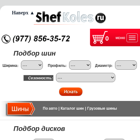
Наверх ▲
0
МЕНЮ
Отк
Подбор шин
нав
Ширина:
Профиль:
Диаметр:
Сезонность:
По авто
|
Каталог шин
|
Грузовые шины
Подбор дисков