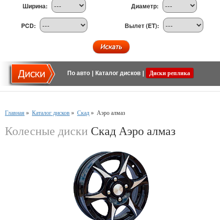
Ширина:
Диаметр:
PCD:
Вылет (ET):
По авто
|
Каталог дисков
|
Диски реплика
Главная
»
Каталог дисков
»
Скад
»
Аэро алмаз
Колесные диски
Скад Аэро алмаз