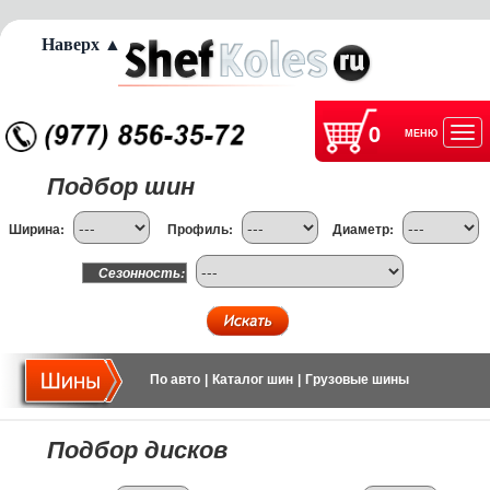
Наверх ▲
0
МЕНЮ
Отк
Подбор шин
нав
Ширина:
Профиль:
Диаметр:
Сезонность:
По авто
|
Каталог шин
|
Грузовые шины
Подбор дисков