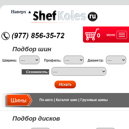
Наверх ▲
0
МЕНЮ
Отк
Подбор шин
нав
Ширина:
Профиль:
Диаметр:
Сезонность:
По авто
|
Каталог шин
|
Грузовые шины
Подбор дисков