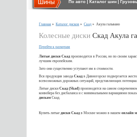
По авто
|
Каталог шин
|
Грузов
Главная
»
Каталог дисков
»
Скад
»
Акула гальвано
Колесные диски
Скад Акула г
Перейти к размерам
Литые диски Скад
производятся в России, но по своим харак
лучшим европейским.
Зато они существенно уступают им в стоимости.
Вся продукция завода
Скад
в Дивногорске подвергается жес
всевозможных дорожных ситуаций, представляющих потенциал
Литые диски
Скад (Skad)
производятся на самом современном 
конвейера без дисбаланса и с минимальными вариациями показ
дискам
Скад.
Купить литые
диски Скад
в Москве можно в нашем
онлайн м