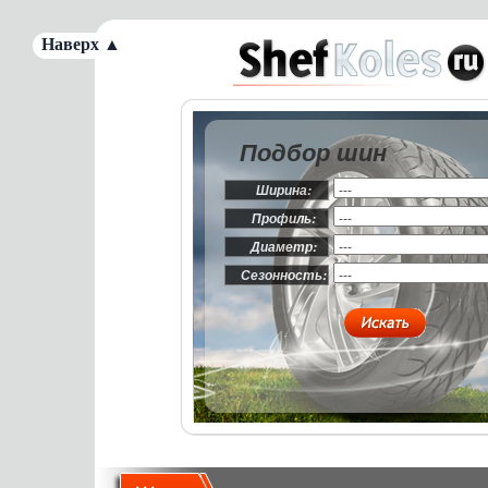
Наверх ▲
Подбор шин
Ширина:
Профиль:
Диаметр:
Сезонность: