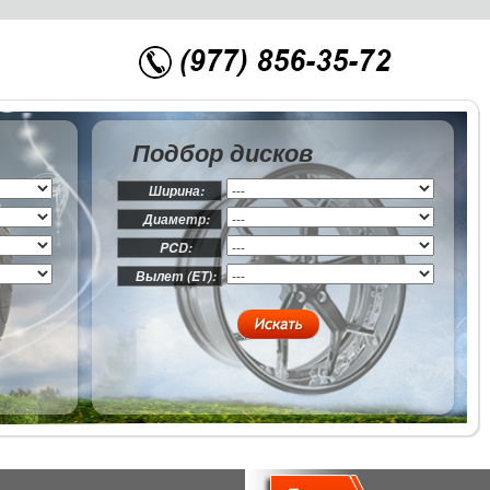
Подбор дисков
Ширина:
Диаметр:
PCD:
Вылет (ET):