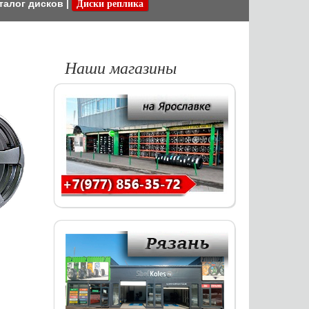
талог дисков
|
Диски реплика
Наши магазины