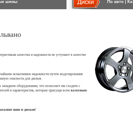
ые шины
По авто
|
Ка
альвано
теристикам качества и надежности не уступают в качестве
точайшим испытаниям надежности путем моделирования
ьную опасность для дисков.
западном оборудовании, что позволяет им сходить с
ателей и характеристик, которые присущи всем
колесным
агазине шин и дисков
!