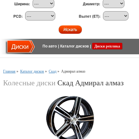
Ширина:
Диаметр:
PCD:
Вылет (ET):
По авто
|
Каталог дисков
|
Диски реплика
Главная
»
Каталог дисков
»
Скад
»
Адмирал алмаз
Колесные диски
Скад Адмирал алмаз