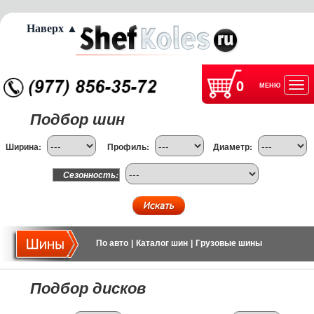
Наверх ▲
0
МЕНЮ
Отк
Подбор шин
нав
Ширина:
Профиль:
Диаметр:
Сезонность:
По авто
|
Каталог шин
|
Грузовые шины
Подбор дисков