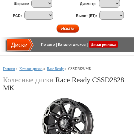
Ширина:
Диаметр:
PCD:
Вылет (ET):
По авто
|
Каталог дисков
|
Диски реплика
Главная
»
Каталог дисков
»
Race Ready
»
CSSD2828 MK
Колесные диски
Race Ready CSSD2828
MK