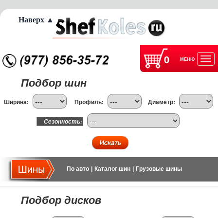
Наверх ▲
0
МЕНЮ
Отк
Подбор шин
нав
Ширина:
Профиль:
Диаметр:
Сезонность:
По авто
|
Каталог шин
|
Грузовые шины
Подбор дисков