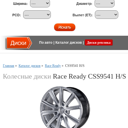
Ширина:
Диаметр:
PCD:
Вылет (ET):
По авто
|
Каталог дисков
|
Диски реплика
Главная
»
Каталог дисков
»
Race Ready
»
CSS9541 H/S
Колесные диски
Race Ready CSS9541 H/S