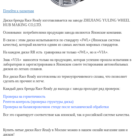
Перейти к размерам
Диски бренда Race Ready изготавливается на заводе ZHEJIANG YULING WHEEL
HUB MAKING CO,LTD.
Основными потребителями продукции завода являются Японские компании.
В связи с этим диски испытываются по стандарту «JWL» (Японская система
качества), который является одним из самых жестких мировых стандартов.
На каждом диске RR есть гравировка не только «JWL», но и «VIA».
Знак «VIA» наносится только на продукцию, которая успешно прошла испытания в
лаборатории и зарегистрирована в Японском совете тестирования автомобильных
дисков из легких сплавов.
Все диски Race Ready изготовлены из термоупрочняемого сплава, что позволяет
сделать их прочнее и легче.
Каждый диск бренда Race Ready до выхода с завода проходит ряд проверок:
Проверка на герметичность
Рентген-контроль (проверка структуры диска)
Проверка на балансировочном стенде после механической обработки
Все это гарантирует соответствие как японской, так и российской системе качества.
Купить литые диски
Race Ready
в Москве можно в нашем онлайн магазине шин и
дисков!