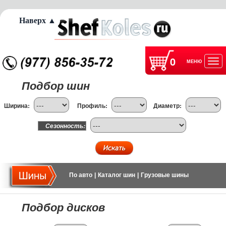
Наверх ▲
0
МЕНЮ
Отк
Подбор шин
нав
Ширина:
Профиль:
Диаметр:
Сезонность:
По авто
|
Каталог шин
|
Грузовые шины
Подбор дисков