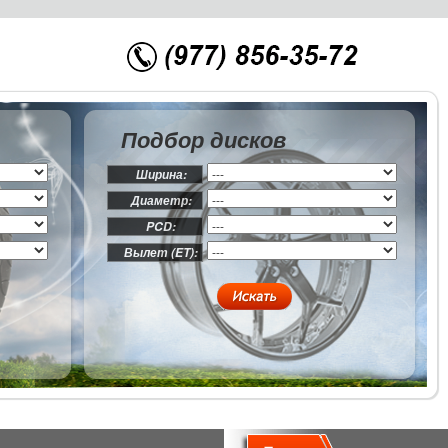
Подбор дисков
Ширина:
Диаметр:
PCD:
Вылет (ET):