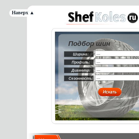
Наверх ▲
Подбор шин
Ширина:
Профиль:
Диаметр:
Сезонность: