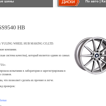
ые шины
По авто
|
Ка
SS9540 HB
EJIANG YULING WHEEL HUB MAKING CO,LTD.
кие компании.
ская система качества), который является одним из самых
VIA».
прошла испытания в лаборатории и зарегистрирована в
х сплавов.
, что позволяет сделать их прочнее и легче.
яд проверок:
ботки