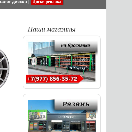
талог дисков
|
Диски реплика
Наши магазины