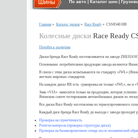
По авто
|
Каталог шин
|
Грузов
Главная
»
Каталог дисков
»
Race Ready
»
CSS9540 HB
Колесные диски
Race Ready C
Перейти к размерам
Диски бренда Race Ready изготавливается на заводе ZH
Основными потребителями продукции завода являются Японс
В связи с этим диски испытываются по стандарту «JWL» (Япон
жестких мировых стандартов.
На каждом диске RR есть гравировка не только «JWL», но и «
Знак «VIA» наносится только на продукцию, которая успешно 
Японском совете тестирования автомобильных дисков из легки
Все диски Race Ready изготовлены из термоупрочняемого сплава
Каждый диск бренда Race Ready до выхода с завода проходит р
Проверка на герметичность
Рентген-контроль (проверка структуры диска)
Проверка на балансировочном стенде после механической обра