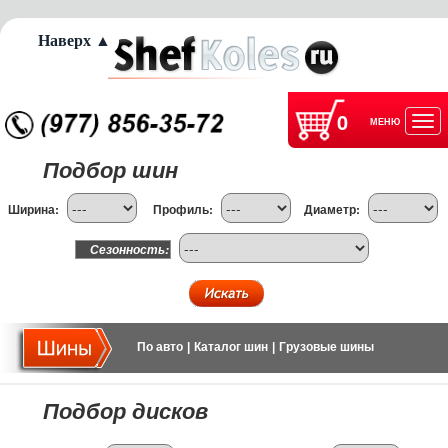
Наверх ▲
0
МЕНЮ
Отк
Подбор шин
нав
Ширина:
Профиль:
Диаметр:
Сезонность:
По авто
|
Каталог шин
|
Грузовые шины
Подбор дисков