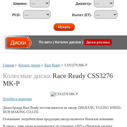
Ширина:
Диаметр:
PCD:
Вылет (ET):
По авто
|
Каталог дисков
|
Диски реплика
Главная
»
Каталог дисков
»
Race Ready
»
CSS3276 MK-P
Колесные диски
Race Ready CSS3276
MK-P
Перейти к размерам
Диски бренда Race Ready изготавливается на заводе ZHEJIANG YULING WHEEL
HUB MAKING CO,LTD.
Основными потребителями продукции завода являются Японские компании.
В связи с этим диски испытываются по стандарту «JWL» (Японская система