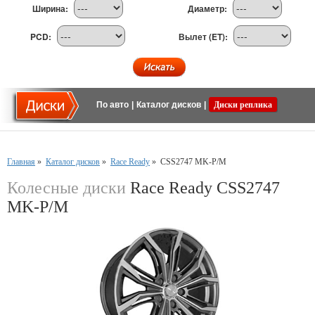
Ширина:
Диаметр:
PCD:
Вылет (ET):
По авто
|
Каталог дисков
|
Диски реплика
Главная
»
Каталог дисков
»
Race Ready
»
CSS2747 MK-P/M
Колесные диски
Race Ready CSS2747
MK-P/M