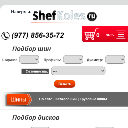
Наверх ▲
0
МЕНЮ
Отк
Подбор шин
нав
Ширина:
Профиль:
Диаметр:
Сезонность:
По авто
|
Каталог шин
|
Грузовые шины
Подбор дисков