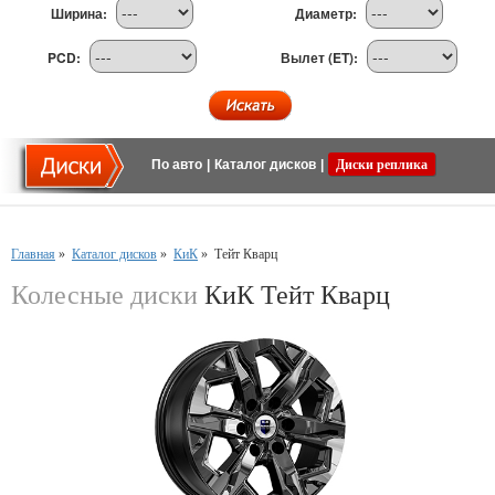
Ширина:
Диаметр:
PCD:
Вылет (ET):
По авто
|
Каталог дисков
|
Диски реплика
Главная
»
Каталог дисков
»
КиК
»
Тейт Кварц
Колесные диски
КиК Тейт Кварц