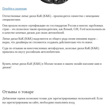
Перейти к размерам
Отечественные литые диски КиК (K&K) - производятся совместно с немецкими
специалистами.
Они прошли полную сертификацию по госстандартам России и многих зарубежных
стран – это позволило таким производителям, как Renault, GM, Ford использовать их
в качестве штатных дисков для своих автомобилей.
Литые диски КиК (K&K) выделяются из общего ряда своим внешним видом –
видно, что дизайнеры не стесняются создавать действительно что-то новое.
Судя по отзывам на многочисленных автофорумах, колесные диски КиК (K&K)
пришлись по вкусу российским автолюбителям.
Купить литые диски
КиК
(K&K) в Москве можно в нашем онлайн магазине шин и
дисков!
Отзывы о товаре
Добавление оценок возможно только для зарегистрированных пользователей. Если
вы зарегистрированы на сайте, необходимо выполнить вход.