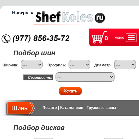
Наверх ▲
0
МЕНЮ
Отк
Подбор шин
нав
Ширина:
Профиль:
Диаметр:
Сезонность:
По авто
|
Каталог шин
|
Грузовые шины
Подбор дисков