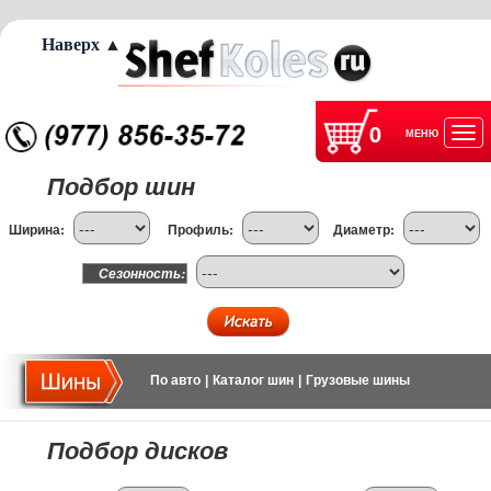
Наверх ▲
0
МЕНЮ
Отк
Подбор шин
нав
Ширина:
Профиль:
Диаметр:
Сезонность:
По авто
|
Каталог шин
|
Грузовые шины
Подбор дисков