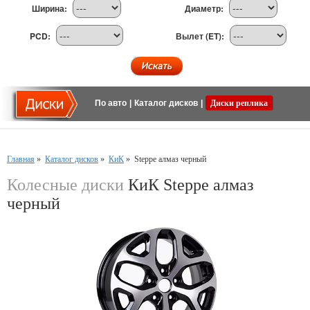
Ширина:
Диаметр:
PCD:
Вылет (ET):
По авто
|
Каталог дисков
|
Диски реплика
Главная
»
Каталог дисков
»
КиК
»
Steppe алмаз черный
Колесные диски
КиК Steppe алмаз
черный