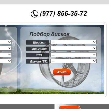
Подбор дисков
Ширина:
Диаметр:
PCD:
Вылет (ET):