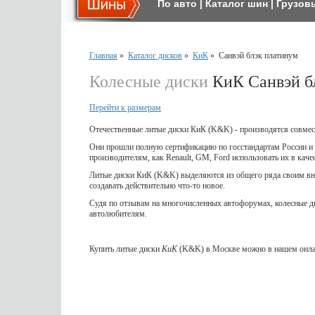
По авто
|
Каталог шин
|
Грузов
Главная
»
Каталог дисков
»
КиК
»
Санвэй блэк платинум
Колесные диски
КиК Санвэй б
Перейти к размерам
Отечественные литые диски КиК (K&K) - производятся совмес
Они прошли полную сертификацию по госстандартам России и 
производителям, как Renault, GM, Ford использовать их в кач
Литые диски КиК (K&K) выделяются из общего ряда своим вне
создавать действительно что-то новое.
Судя по отзывам на многочисленных автофорумах, колесные 
автолюбителям.
Купить литые диски
КиК
(K&K) в Москве можно в нашем онлай