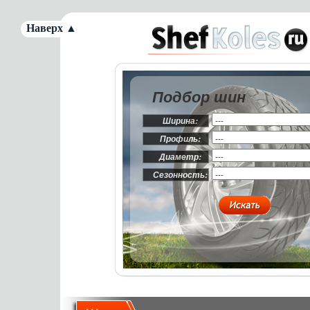
Наверх ▲
Подбор шин
Ширина:
Профиль:
Диаметр:
Сезонность: