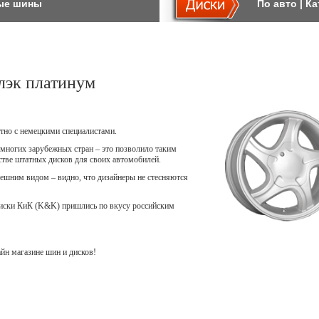
ые шины
По авто
|
Ка
лэк платинум
тно с немецкими специалистами.
многих зарубежных стран – это позволило таким
естве штатных дисков для своих автомобилей.
шним видом – видно, что дизайнеры не стесняются
диски КиК (K&K) пришлись по вкусу российским
н магазине шин и дисков!