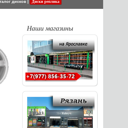
талог дисков
|
Диски реплика
Наши магазины