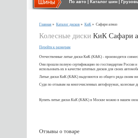
По авто
|
Каталог шин
|
Грузов
Главная
»
Каталог дисков
»
КиК
»
Сафари алмаз
Колесные диски
КиК Сафари а
Перейти к размерам
Отечественные литые диски КиК (K&K) - производятся совмес
Они прошли полную сертификацию по госстандартам России и м
использовать их в качестве штатных дисков для своих автомоб
Литые диски КиК (K&K) выделяются из общего ряда своим внеш
Судя по отзывам на многочисленных автофорумах, колесные 
Купить литые диски
КиК
(K&K) в Москве можно в нашем онлай
Отзывы о товаре