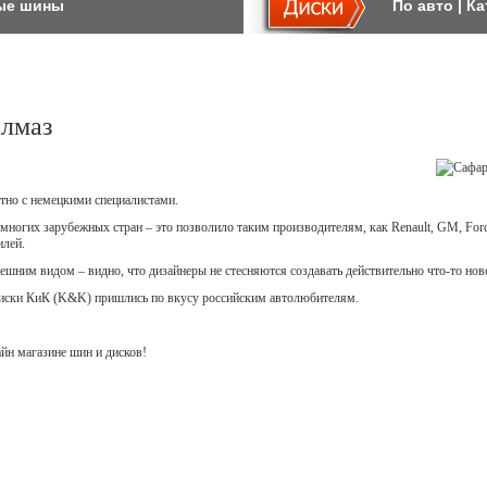
ые шины
По авто
|
Ка
лмаз
тно с немецкими специалистами.
ногих зарубежных стран – это позволило таким производителям, как Renault, GM, For
илей.
ним видом – видно, что дизайнеры не стесняются создавать действительно что-то нов
диски КиК (K&K) пришлись по вкусу российским автолюбителям.
н магазине шин и дисков!