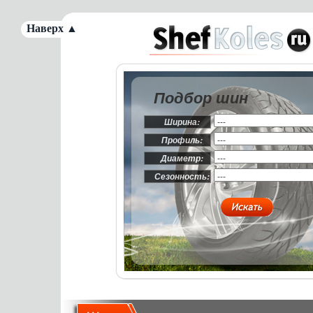
Наверх ▲
Подбор шин
Ширина:
Профиль:
Диаметр:
Сезонность: