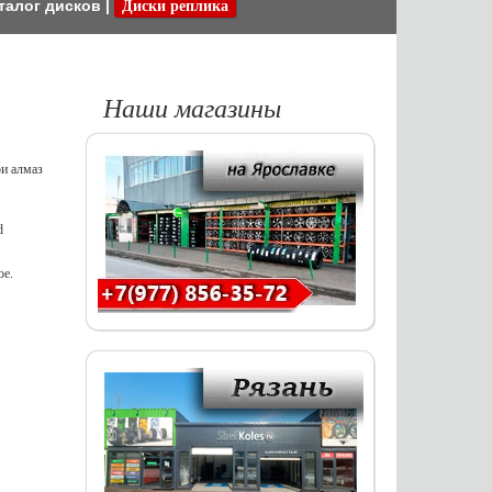
талог дисков
|
Диски реплика
Наши магазины
d
ое.