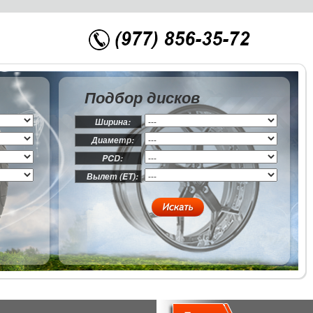
Подбор дисков
Ширина:
Диаметр:
PCD:
Вылет (ET):