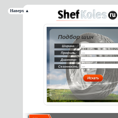
Наверх ▲
Подбор шин
Ширина:
Профиль:
Диаметр:
Сезонность: