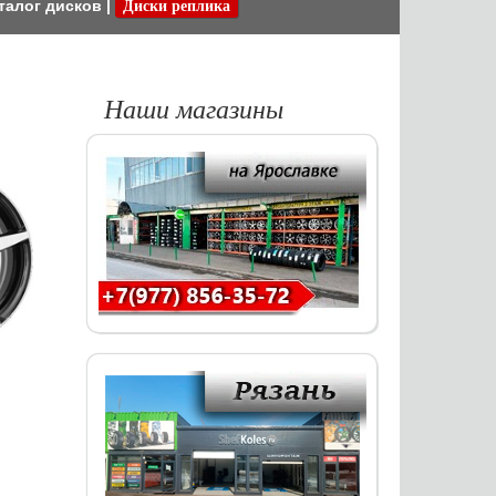
талог дисков
|
Диски реплика
Наши магазины