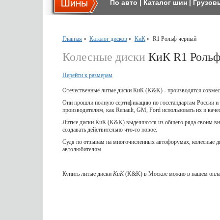
По авто
|
Каталог шин
|
Грузов
Главная
»
Каталог дисков
»
КиК
»
R1 Рольф черный
Колесные диски
КиК R1 Рольф
Перейти к размерам
Отечественные литые диски КиК (K&K) - производятся совмес
Они прошли полную сертификацию по госстандартам России и 
производителям, как Renault, GM, Ford использовать их в кач
Литые диски КиК (K&K) выделяются из общего ряда своим вне
создавать действительно что-то новое.
Судя по отзывам на многочисленных автофорумах, колесные 
автолюбителям.
Купить литые диски
КиК
(K&K) в Москве можно в нашем онлай