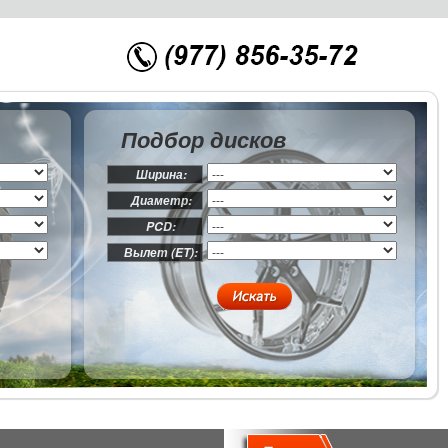
Подбор дисков
Ширина:
Диаметр:
PCD:
Вылет (ET):