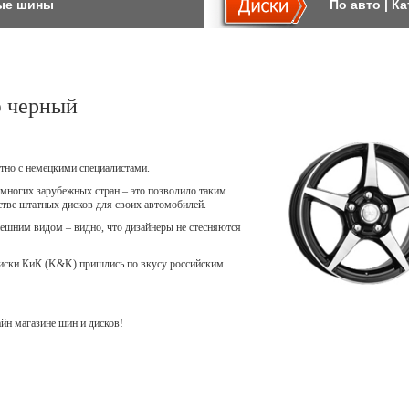
ые шины
По авто
|
Ка
 черный
тно с немецкими специалистами.
многих зарубежных стран – это позволило таким
естве штатных дисков для своих автомобилей.
шним видом – видно, что дизайнеры не стесняются
диски КиК (K&K) пришлись по вкусу российским
н магазине шин и дисков!