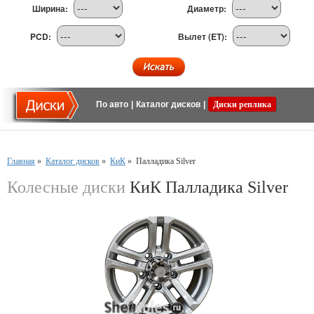
Ширина:
Диаметр:
PCD:
Вылет (ET):
По авто
|
Каталог дисков
|
Диски реплика
Главная
»
Каталог дисков
»
КиК
»
Палладика Silver
Колесные диски
КиК Палладика Silver