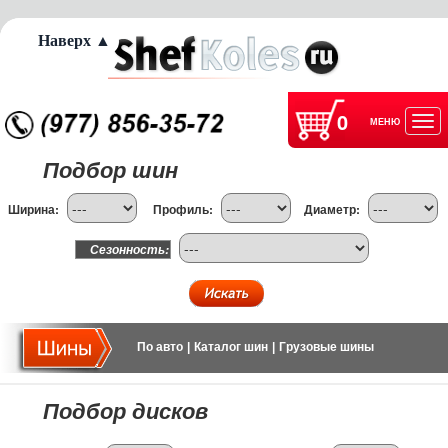
Наверх ▲
0
МЕНЮ
Отк
Подбор шин
нав
Ширина:
Профиль:
Диаметр:
Сезонность:
По авто
|
Каталог шин
|
Грузовые шины
Подбор дисков