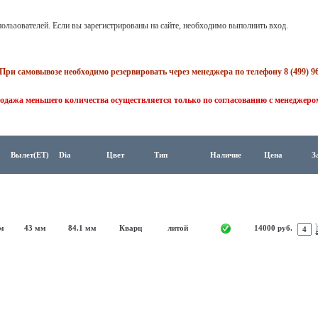
ользователей. Если вы зарегистрированы на сайте, необходимо выполнить вход.
При самовывозе необходимо резервировать через менеджера по телефону 8 (499) 96
одажа меньшего количества осуществляется только по согласованию с менеджеро
Вылет(ET)
Dia
Цвет
Тип
Наличие
Цена
З
мм
43 мм
84.1 мм
Кварц
литой
14000 руб.