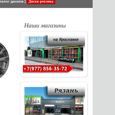
талог дисков
|
Диски реплика
Наши магазины