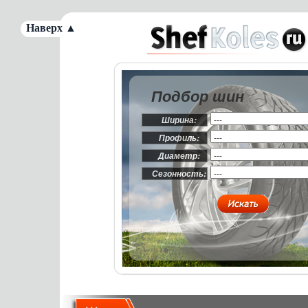
Наверх ▲
Подбор шин
Ширина:
Профиль:
Диаметр:
Сезонность: