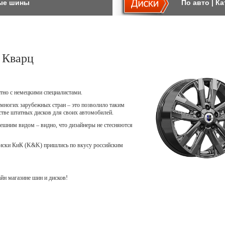
ые шины
По авто
|
Ка
 Кварц
тно с немецкими специалистами.
многих зарубежных стран – это позволило таким
естве штатных дисков для своих автомобилей.
шним видом – видно, что дизайнеры не стесняются
диски КиК (K&K) пришлись по вкусу российским
н магазине шин и дисков!