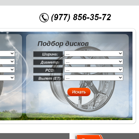
Подбор дисков
Ширина:
Диаметр:
PCD:
Вылет (ET):