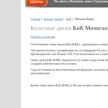
По авто
|
Каталог шин
|
Грузов
Главная
»
Каталог дисков
»
КиК
»
Мичиган Кварц
Колесные диски
КиК Мичиган
Перейти к размерам
Отечественные литые диски КиК (K&K) - производятся совмес
Они прошли полную сертификацию по госстандартам России и 
производителям, как Renault, GM, Ford использовать их в кач
Литые диски КиК (K&K) выделяются из общего ряда своим вне
создавать действительно что-то новое.
Судя по отзывам на многочисленных автофорумах, колесные 
автолюбителям.
Купить литые диски
КиК
(K&K) в Москве можно в нашем онлай