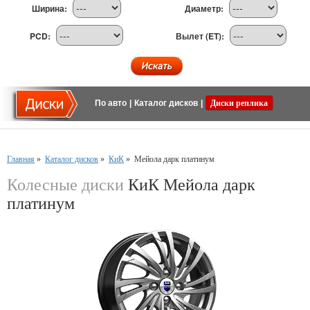
Ширина:
Диаметр:
PCD:
Вылет (ET):
По авто
|
Каталог дисков
|
Диски реплика
Главная
»
Каталог дисков
»
КиК
»
Мейола дарк платинум
Колесные диски
КиК Мейола дарк
платинум