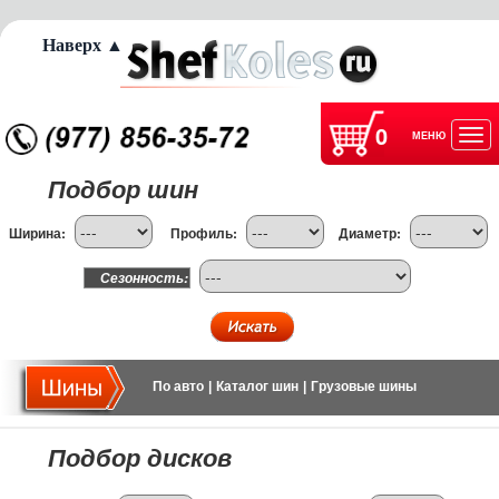
Наверх ▲
0
МЕНЮ
Отк
Подбор шин
нав
Ширина:
Профиль:
Диаметр:
Сезонность:
По авто
|
Каталог шин
|
Грузовые шины
Подбор дисков