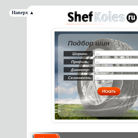
Наверх ▲
Подбор шин
Ширина:
Профиль:
Диаметр:
Сезонность: