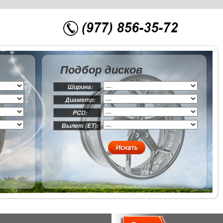
Подбор дисков
Ширина:
Диаметр:
PCD:
Вылет (ET):