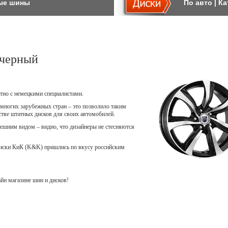
ые шины
По авто
|
Ка
черный
тно с немецкими специалистами.
многих зарубежных стран – это позволило таким
естве штатных дисков для своих автомобилей.
шним видом – видно, что дизайнеры не стесняются
диски КиК (K&K) пришлись по вкусу российским
н магазине шин и дисков!