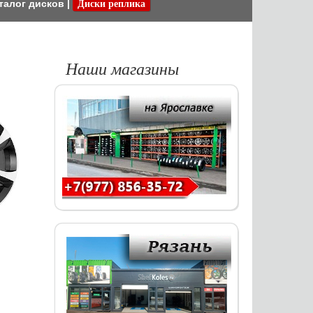
талог дисков
|
Диски реплика
Наши магазины