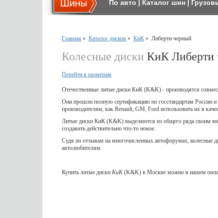
По авто
|
Каталог шин
|
Грузов
Главная
»
Каталог дисков
»
КиК
»
Либерти черный
Колесные диски
КиК Либерти 
Перейти к размерам
Отечественные литые диски КиК (K&K) - производятся совмес
Они прошли полную сертификацию по госстандартам России и 
производителям, как Renault, GM, Ford использовать их в кач
Литые диски КиК (K&K) выделяются из общего ряда своим вне
создавать действительно что-то новое.
Судя по отзывам на многочисленных автофорумах, колесные 
автолюбителям.
Купить литые диски
КиК
(K&K) в Москве можно в нашем онлай