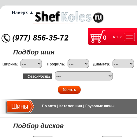
Наверх ▲
0
МЕНЮ
Отк
Подбор шин
нав
Ширина:
Профиль:
Диаметр:
Сезонность:
По авто
|
Каталог шин
|
Грузовые шины
Подбор дисков