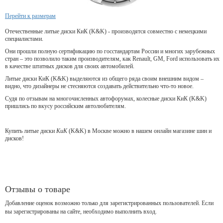
Перейти к размерам
Отечественные литые диски КиК (K&K) - производятся совместно с немецкими
специалистами.
Они прошли полную сертификацию по госстандартам России и многих зарубежных
стран – это позволило таким производителям, как Renault, GM, Ford использовать их
в качестве штатных дисков для своих автомобилей.
Литые диски КиК (K&K) выделяются из общего ряда своим внешним видом –
видно, что дизайнеры не стесняются создавать действительно что-то новое.
Судя по отзывам на многочисленных автофорумах, колесные диски КиК (K&K)
пришлись по вкусу российским автолюбителям.
Купить литые диски
КиК
(K&K) в Москве можно в нашем онлайн магазине шин и
дисков!
Отзывы о товаре
Добавление оценок возможно только для зарегистрированных пользователей. Если
вы зарегистрированы на сайте, необходимо выполнить вход.