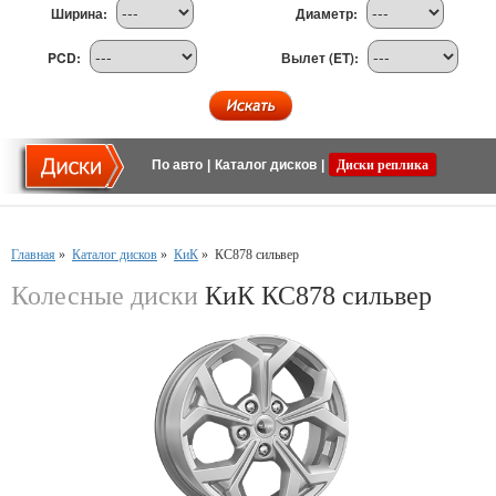
Ширина:
Диаметр:
PCD:
Вылет (ET):
По авто
|
Каталог дисков
|
Диски реплика
Главная
»
Каталог дисков
»
КиК
»
КС878 сильвер
Колесные диски
КиК КС878 сильвер