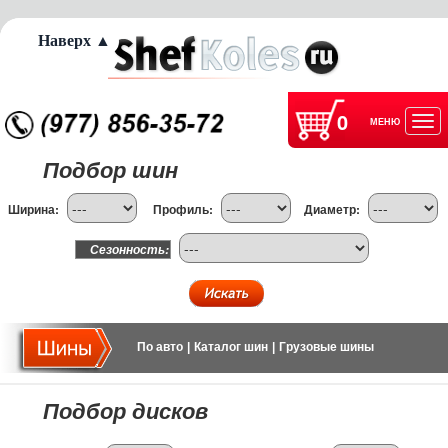
Наверх ▲
0
МЕНЮ
Отк
Подбор шин
нав
Ширина:
Профиль:
Диаметр:
Сезонность:
По авто
|
Каталог шин
|
Грузовые шины
Подбор дисков