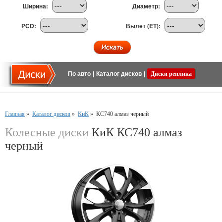
Ширина:
Диаметр:
PCD:
Вылет (ET):
По авто
|
Каталог дисков
|
Диски реплика
Главная
»
Каталог дисков
»
КиК
»
КС740 алмаз черный
Колесные диски
КиК КС740 алмаз
черный