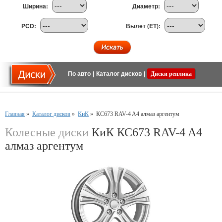
Ширина:
Диаметр:
PCD:
Вылет (ET):
По авто
|
Каталог дисков
|
Диски реплика
Главная
»
Каталог дисков
»
КиК
»
КС673 RAV-4 A4 алмаз аргентум
Колесные диски
КиК КС673 RAV-4 A4
алмаз аргентум