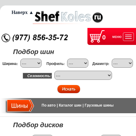
Наверх ▲
0
МЕНЮ
Отк
Подбор шин
нав
Ширина:
Профиль:
Диаметр:
Сезонность:
По авто
|
Каталог шин
|
Грузовые шины
Подбор дисков