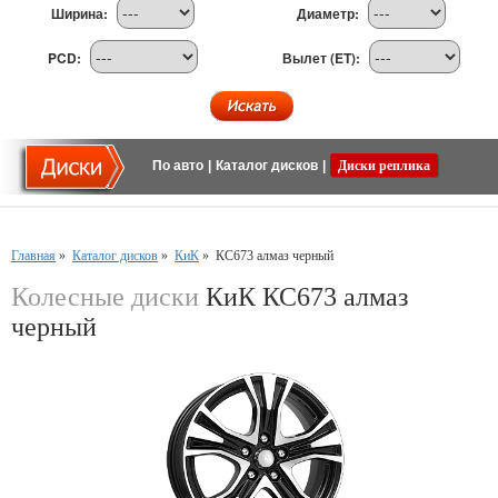
Ширина:
Диаметр:
PCD:
Вылет (ET):
По авто
|
Каталог дисков
|
Диски реплика
Главная
»
Каталог дисков
»
КиК
»
КС673 алмаз черный
Колесные диски
КиК КС673 алмаз
черный