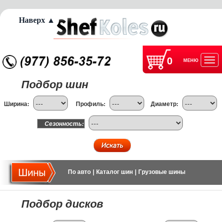
Наверх ▲
0
МЕНЮ
Отк
Подбор шин
нав
Ширина:
Профиль:
Диаметр:
Сезонность:
По авто
|
Каталог шин
|
Грузовые шины
Подбор дисков