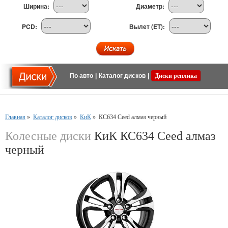
Ширина:
Диаметр:
PCD:
Вылет (ET):
По авто
|
Каталог дисков
|
Диски реплика
Главная
»
Каталог дисков
»
КиК
»
КС634 Ceed алмаз черный
Колесные диски
КиК КС634 Ceed алмаз
черный