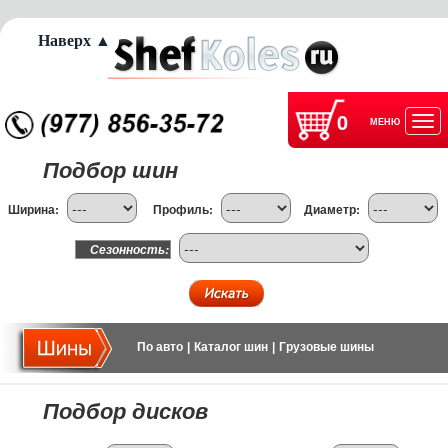
Наверх ▲
0
МЕНЮ
Отк
Подбор шин
нав
Ширина:
Профиль:
Диаметр:
Сезонность:
По авто
|
Каталог шин
|
Грузовые шины
Подбор дисков