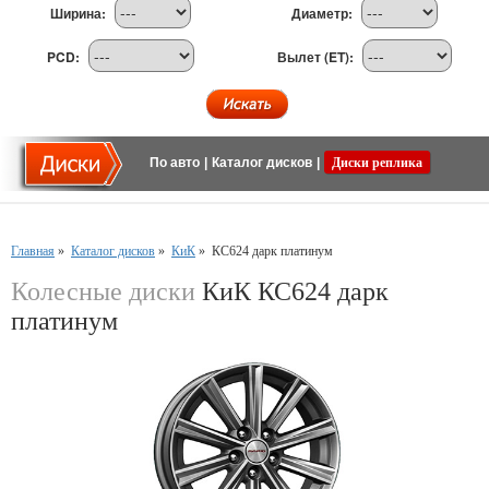
Ширина:
Диаметр:
PCD:
Вылет (ET):
По авто
|
Каталог дисков
|
Диски реплика
Главная
»
Каталог дисков
»
КиК
»
КС624 дарк платинум
Колесные диски
КиК КС624 дарк
платинум