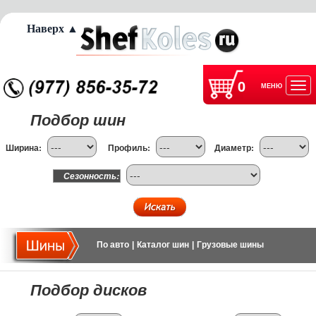
Наверх ▲
0
МЕНЮ
Отк
Подбор шин
нав
Ширина:
Профиль:
Диаметр:
Сезонность:
По авто
|
Каталог шин
|
Грузовые шины
Подбор дисков