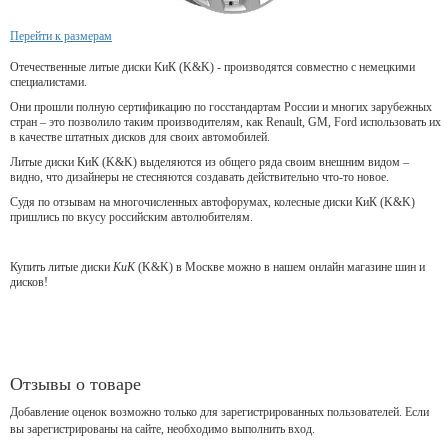
Перейти к размерам
Отечественные литые диски КиК (K&K) - производятся совместно с немецкими
специалистами.
Они прошли полную сертификацию по госстандартам России и многих зарубежных
стран – это позволило таким производителям, как Renault, GM, Ford использовать их
в качестве штатных дисков для своих автомобилей.
Литые диски КиК (K&K) выделяются из общего ряда своим внешним видом –
видно, что дизайнеры не стесняются создавать действительно что-то новое.
Судя по отзывам на многочисленных автофорумах, колесные диски КиК (K&K)
пришлись по вкусу российским автолюбителям.
Купить литые диски
КиК
(K&K) в Москве можно в нашем онлайн магазине шин и
дисков!
Отзывы о товаре
Добавление оценок возможно только для зарегистрированных пользователей. Если
вы зарегистрированы на сайте, необходимо выполнить вход.