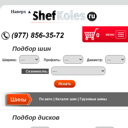
Наверх ▲
0
МЕНЮ
Отк
Подбор шин
нав
Ширина:
Профиль:
Диаметр:
Сезонность:
По авто
|
Каталог шин
|
Грузовые шины
Подбор дисков