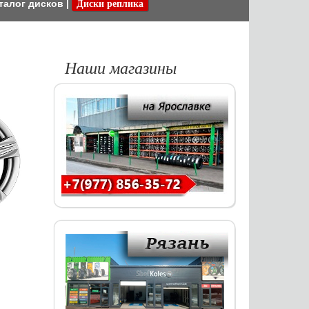
талог дисков
|
Диски реплика
Наши магазины