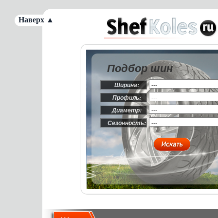
Наверх ▲
Подбор шин
Ширина:
Профиль:
Диаметр:
Сезонность: