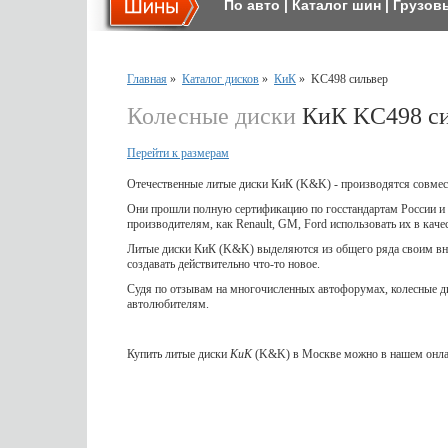
По авто
|
Каталог шин
|
Грузов
Главная
»
Каталог дисков
»
КиК
»
KC498 сильвер
Колесные диски
КиК KC498 си
Перейти к размерам
Отечественные литые диски КиК (K&K) - производятся совмес
Они прошли полную сертификацию по госстандартам России и 
производителям, как Renault, GM, Ford использовать их в кач
Литые диски КиК (K&K) выделяются из общего ряда своим вне
создавать действительно что-то новое.
Судя по отзывам на многочисленных автофорумах, колесные 
автолюбителям.
Купить литые диски
КиК
(K&K) в Москве можно в нашем онлай