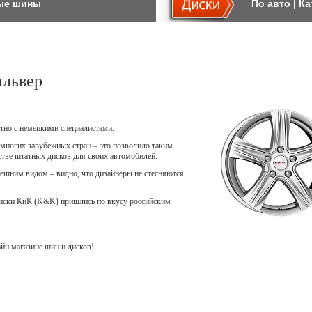
ые шины
По авто
|
Ка
львер
тно с немецкими специалистами.
многих зарубежных стран – это позволило таким
естве штатных дисков для своих автомобилей.
шним видом – видно, что дизайнеры не стесняются
диски КиК (K&K) пришлись по вкусу российским
н магазине шин и дисков!