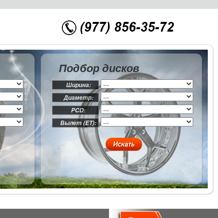
Подбор дисков
Ширина:
Диаметр:
PCD:
Вылет (ET):