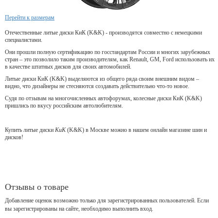
Перейти к размерам
Отечественные литые диски КиК (K&K) - производятся совместно с немецкими
специалистами.
Они прошли полную сертификацию по госстандартам России и многих зарубежных
стран – это позволило таким производителям, как Renault, GM, Ford использовать их
в качестве штатных дисков для своих автомобилей.
Литые диски КиК (K&K) выделяются из общего ряда своим внешним видом –
видно, что дизайнеры не стесняются создавать действительно что-то новое.
Судя по отзывам на многочисленных автофорумах, колесные диски КиК (K&K)
пришлись по вкусу российским автолюбителям.
Купить литые диски
КиК
(K&K) в Москве можно в нашем онлайн магазине шин и
дисков!
Отзывы о товаре
Добавление оценок возможно только для зарегистрированных пользователей. Если
вы зарегистрированы на сайте, необходимо выполнить вход.