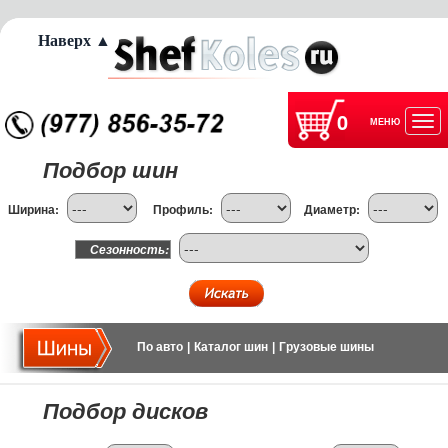
Наверх ▲
0
МЕНЮ
Отк
Подбор шин
нав
Ширина:
Профиль:
Диаметр:
Сезонность:
По авто
|
Каталог шин
|
Грузовые шины
Подбор дисков