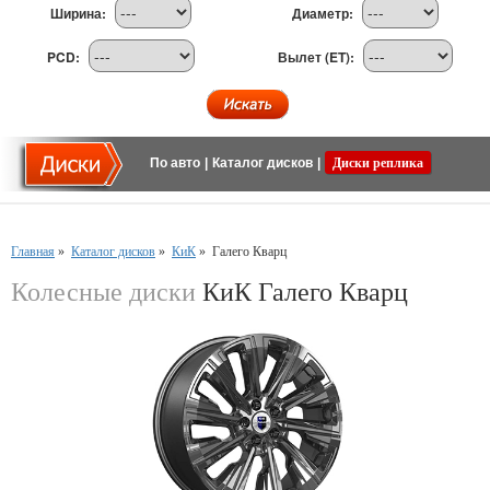
Ширина:
Диаметр:
PCD:
Вылет (ET):
По авто
|
Каталог дисков
|
Диски реплика
Главная
»
Каталог дисков
»
КиК
»
Галего Кварц
Колесные диски
КиК Галего Кварц