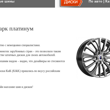
ые шины
По авто
|
Ка
арк платинум
тно с немецкими специалистами.
многих зарубежных стран – это позволило таким
естве штатных дисков для своих автомобилей.
шним видом – видно, что дизайнеры не стесняются
диски КиК (K&K) пришлись по вкусу российским
н магазине шин и дисков!