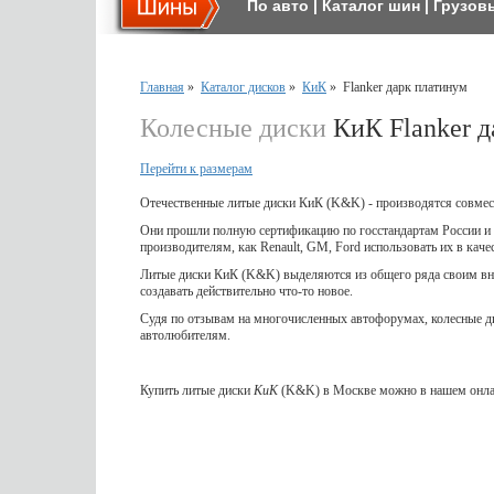
По авто
|
Каталог шин
|
Грузов
Главная
»
Каталог дисков
»
КиК
»
Flanker дарк платинум
Колесные диски
КиК Flanker д
Перейти к размерам
Отечественные литые диски КиК (K&K) - производятся совмес
Они прошли полную сертификацию по госстандартам России и 
производителям, как Renault, GM, Ford использовать их в кач
Литые диски КиК (K&K) выделяются из общего ряда своим вне
создавать действительно что-то новое.
Судя по отзывам на многочисленных автофорумах, колесные 
автолюбителям.
Купить литые диски
КиК
(K&K) в Москве можно в нашем онлай