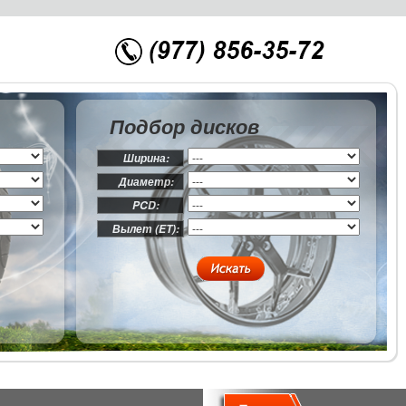
Подбор дисков
Ширина:
Диаметр:
PCD:
Вылет (ET):