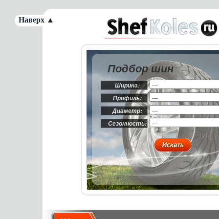
Наверх ▲
Подбор шин
Ширина:
Профиль:
Диаметр:
Сезонность: