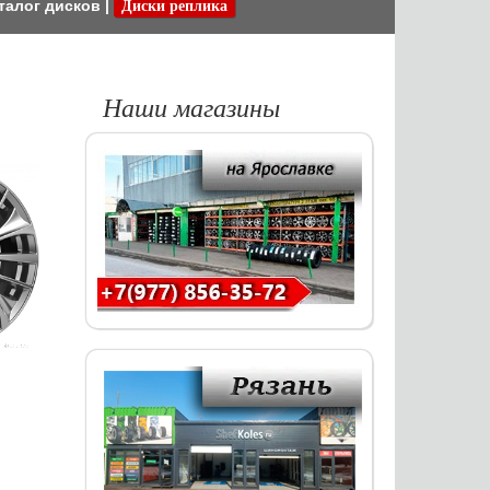
талог дисков
|
Диски реплика
Наши магазины