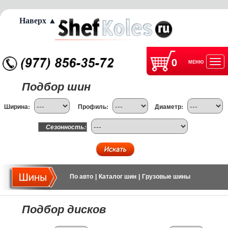
Наверх ▲
0
МЕНЮ
Отк
Подбор шин
нав
Ширина:
Профиль:
Диаметр:
Сезонность:
По авто
|
Каталог шин
|
Грузовые шины
Подбор дисков