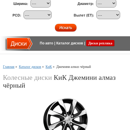
Ширина:
Диаметр:
PCD:
Вылет (ET):
По авто
|
Каталог дисков
|
Диски реплика
Главная
»
Каталог дисков
»
КиК
»
Джемини алмаз чёрный
Колесные диски
КиК Джемини алмаз
чёрный