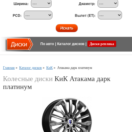
Ширина:
Диаметр:
PCD:
Вылет (ET):
По авто
|
Каталог дисков
|
Диски реплика
Главная
»
Каталог дисков
»
КиК
»
Атакама дарк платинум
Колесные диски
КиК Атакама дарк
платинум