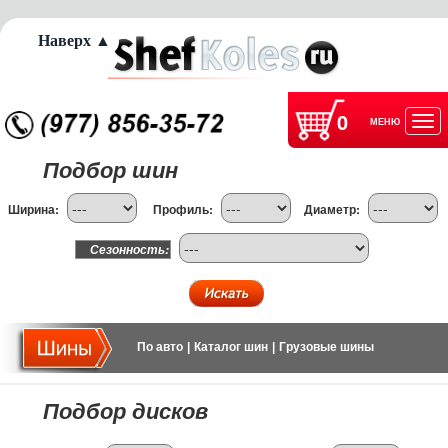
Наверх ▲
0
МЕНЮ
Отк
Подбор шин
нав
Ширина:
Профиль:
Диаметр:
Сезонность:
По авто
|
Каталог шин
|
Грузовые шины
Подбор дисков