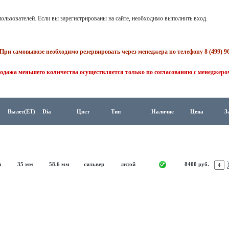
ользователей. Если вы зарегистрированы на сайте, необходимо выполнить вход.
При самовывозе необходимо резервировать через менеджера по телефону 8 (499) 96
одажа меньшего количества осуществляется только по согласованию с менеджеро
Вылет(ET)
Dia
Цвет
Тип
Наличие
Цена
З
м
35 мм
58.6 мм
сильвер
литой
8400 руб.