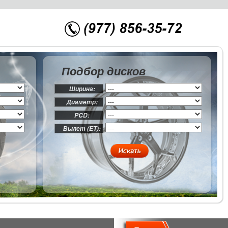
Подбор дисков
Ширина:
Диаметр:
PCD:
Вылет (ET):