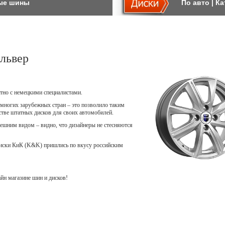
ые шины
По авто
|
Ка
львер
тно с немецкими специалистами.
многих зарубежных стран – это позволило таким
естве штатных дисков для своих автомобилей.
шним видом – видно, что дизайнеры не стесняются
диски КиК (K&K) пришлись по вкусу российским
н магазине шин и дисков!