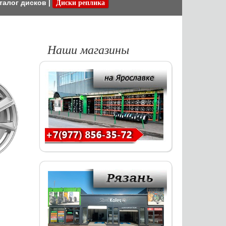
талог дисков
|
Диски реплика
Наши магазины