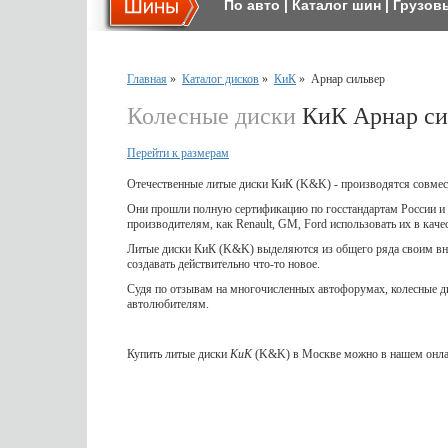
По авто
|
Каталог шин
|
Грузов
Главная
»
Каталог дисков
»
КиК
»
Арнар сильвер
Колесные диски
КиК Арнар си
Перейти к размерам
Отечественные литые диски КиК (K&K) - производятся совмес
Они прошли полную сертификацию по госстандартам России и 
производителям, как Renault, GM, Ford использовать их в кач
Литые диски КиК (K&K) выделяются из общего ряда своим вне
создавать действительно что-то новое.
Судя по отзывам на многочисленных автофорумах, колесные 
автолюбителям.
Купить литые диски
КиК
(K&K) в Москве можно в нашем онлай