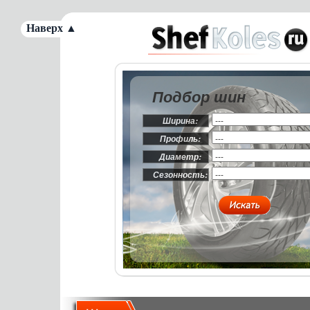
Наверх ▲
Подбор шин
Ширина:
Профиль:
Диаметр:
Сезонность: