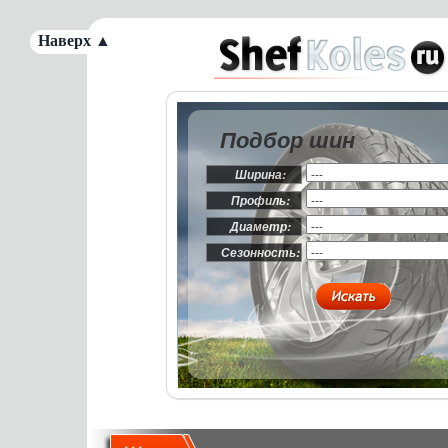
Наверх ▲
Подбор шин
Ширина:
Профиль:
Диаметр:
Сезонность: