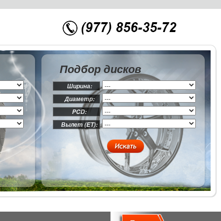
Подбор дисков
Ширина:
Диаметр:
PCD:
Вылет (ET):