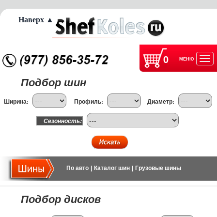
Наверх ▲
0
МЕНЮ
Отк
Подбор шин
нав
Ширина:
Профиль:
Диаметр:
Сезонность:
По авто
|
Каталог шин
|
Грузовые шины
Подбор дисков