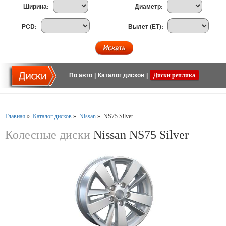
Ширина:
Диаметр:
PCD:
Вылет (ET):
По авто
|
Каталог дисков
|
Диски реплика
Главная
»
Каталог дисков
»
Nissan
»
NS75 Silver
Колесные диски
Nissan NS75 Silver