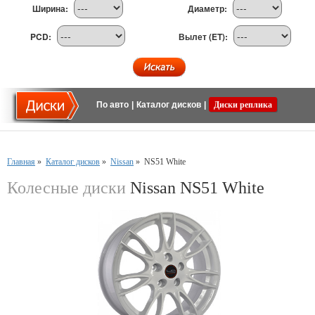
Ширина:
Диаметр:
PCD:
Вылет (ET):
По авто
|
Каталог дисков
|
Диски реплика
Главная
»
Каталог дисков
»
Nissan
»
NS51 White
Колесные диски
Nissan NS51 White