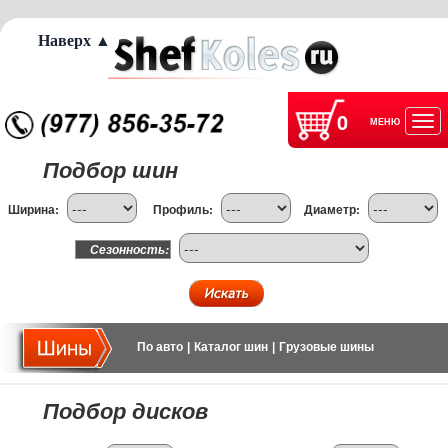
Наверх ▲
0
МЕНЮ
Отк
Подбор шин
нав
Ширина:
Профиль:
Диаметр:
Сезонность:
По авто
|
Каталог шин
|
Грузовые шины
Подбор дисков