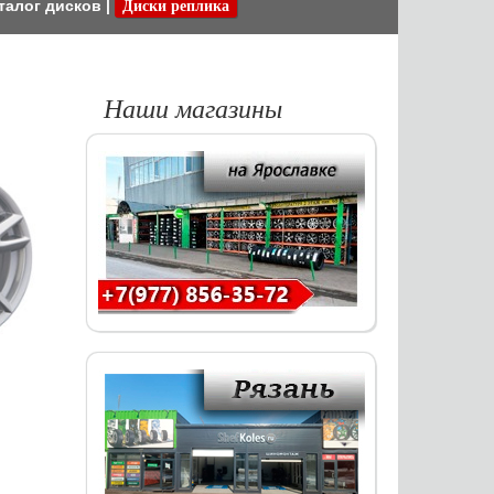
талог дисков
|
Диски реплика
Наши магазины