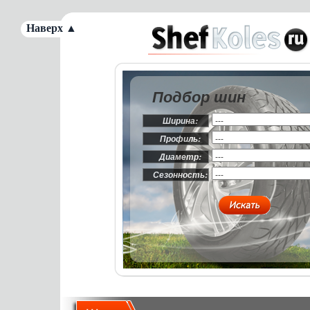
Наверх ▲
Подбор шин
Ширина:
Профиль:
Диаметр:
Сезонность: