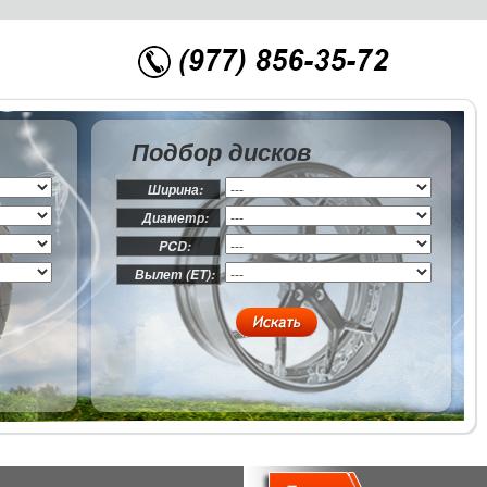
Подбор дисков
Ширина:
Диаметр:
PCD:
Вылет (ET):