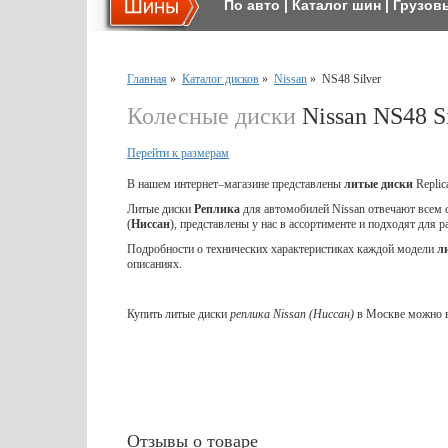
По авто
|
Каталог шин
|
Грузов
Главная
»
Каталог дисков
»
Nissan
»
NS48 Silver
Колесные диски
Nissan NS48 Si
Перейти к размерам
В нашем интернет–магазине представлены
литые
диски
Repli
Литые диски
Реплика
для автомобилей Nissan отвечают всем
(
Ниссан
), представлены у нас в ассортименте и подходят для 
Подробности о технических характеристиках каждой модели
л
описаниях.
Купить литые диски
реплика Nissan (Ниссан)
в Москве можно в
Отзывы о товаре