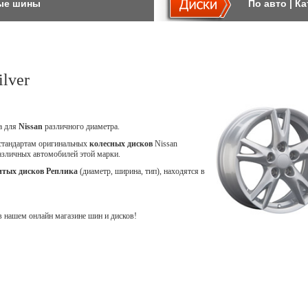
ые шины
По авто
|
Ка
lver
ca для
Nissan
различного диаметра.
 стандартам оригинальных
колесных дисков
Nissan
различных автомобилей этой марки.
итых дисков Реплика
(диаметр, ширина, тип), находятся в
 нашем онлайн магазине шин и дисков!