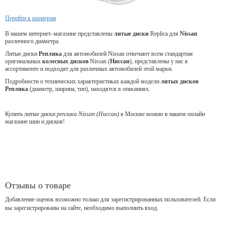
Перейти к размерам
В нашем интернет–магазине представлены
литые
диски
Replica для
Nissan
различного диаметра.
Литые диски
Реплика
для автомобилей Nissan отвечают всем стандартам
оригинальных
колесных дисков
Nissan (
Ниссан
), представлены у нас в
ассортименте и подходят для различных автомобилей этой марки.
Подробности о технических характеристиках каждой модели
литых дисков
Реплика
(диаметр, ширина, тип), находятся в описаниях.
Купить литые диски
реплика Nissan (Ниссан)
в Москве можно в нашем онлайн
магазине шин и дисков!
Отзывы о товаре
Добавление оценок возможно только для зарегистрированных пользователей. Если
вы зарегистрированы на сайте, необходимо выполнить вход.