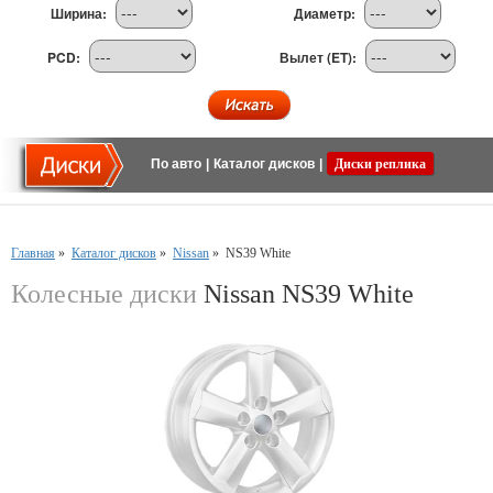
Ширина:
Диаметр:
PCD:
Вылет (ET):
По авто
|
Каталог дисков
|
Диски реплика
Главная
»
Каталог дисков
»
Nissan
»
NS39 White
Колесные диски
Nissan NS39 White