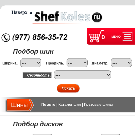
Наверх ▲
0
МЕНЮ
Отк
Подбор шин
нав
Ширина:
Профиль:
Диаметр:
Сезонность:
По авто
|
Каталог шин
|
Грузовые шины
Подбор дисков