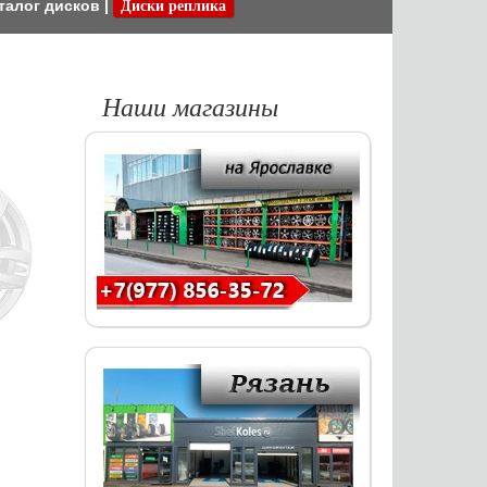
талог дисков
|
Диски реплика
Наши магазины