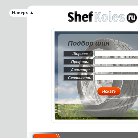
Наверх ▲
Подбор шин
Ширина:
Профиль:
Диаметр:
Сезонность: