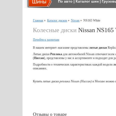
По авто
|
Каталог шин
|
Грузов
Главная
»
Каталог дисков
»
Nissan
»
NS165 White
Колесные диски
Nissan NS165 
Перейти к размерам
В нашем интернет–магазине представлены
литые
диски
Repli
Литые диски
Реплика
для автомобилей Nissan отвечают всем
(
Ниссан
), представлены у нас в ассортименте и подходят для 
Подробности о технических характеристиках каждой модели
л
описаниях.
Купить литые диски
реплика Nissan (Ниссан)
в Москве можно в
Отзывы о товаре