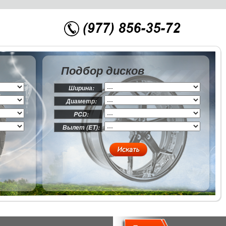
Подбор дисков
Ширина:
Диаметр:
PCD:
Вылет (ET):