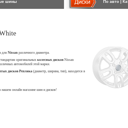
ые шины
По авто
|
Ка
White
ca для
Nissan
различного диаметра.
 стандартам оригинальных
колесных дисков
Nissan
различных автомобилей этой марки.
итых дисков Реплика
(диаметр, ширина, тип), находятся в
 нашем онлайн магазине шин и дисков!