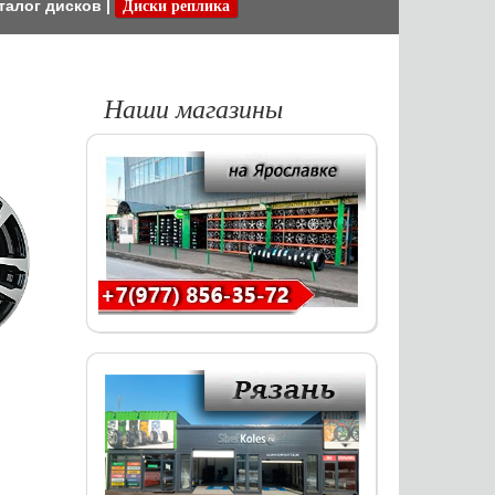
талог дисков
|
Диски реплика
Наши магазины