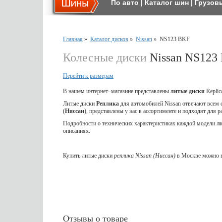
По авто
|
Каталог шин
|
Грузов
Главная
»
Каталог дисков
»
Nissan
»
NS123 BKF
Колесные диски
Nissan NS123
Перейти к размерам
В нашем интернет–магазине представлены
литые
диски
Repli
Литые диски
Реплика
для автомобилей Nissan отвечают всем
(
Ниссан
), представлены у нас в ассортименте и подходят для 
Подробности о технических характеристиках каждой модели
л
описаниях.
Купить литые диски
реплика Nissan (Ниссан)
в Москве можно в
Отзывы о товаре