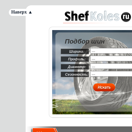
Наверх ▲
Подбор шин
Ширина:
Профиль:
Диаметр:
Сезонность: