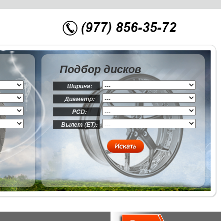
Подбор дисков
Ширина:
Диаметр:
PCD:
Вылет (ET):