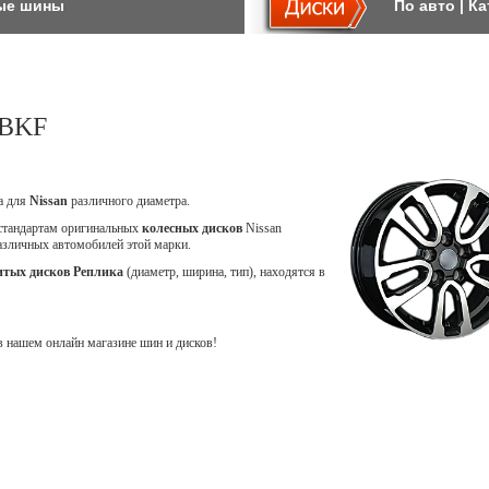
ые шины
По авто
|
Ка
 BKF
ca для
Nissan
различного диаметра.
 стандартам оригинальных
колесных дисков
Nissan
различных автомобилей этой марки.
итых дисков Реплика
(диаметр, ширина, тип), находятся в
 нашем онлайн магазине шин и дисков!