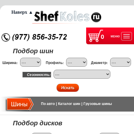
Наверх ▲
0
МЕНЮ
Отк
Подбор шин
нав
Ширина:
Профиль:
Диаметр:
Сезонность:
По авто
|
Каталог шин
|
Грузовые шины
Подбор дисков