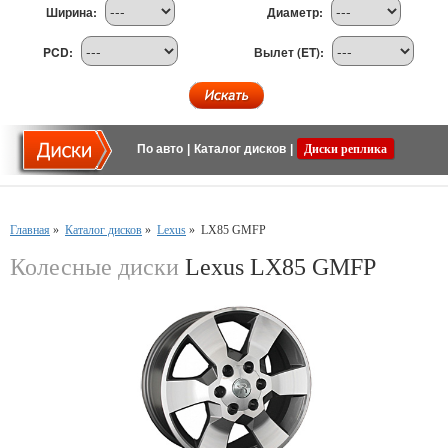
Ширина:
Диаметр:
PCD:
Вылет (ET):
По авто
|
Каталог дисков
|
Диски реплика
Главная
»
Каталог дисков
»
Lexus
»
LX85 GMFP
Колесные диски
Lexus LX85 GMFP