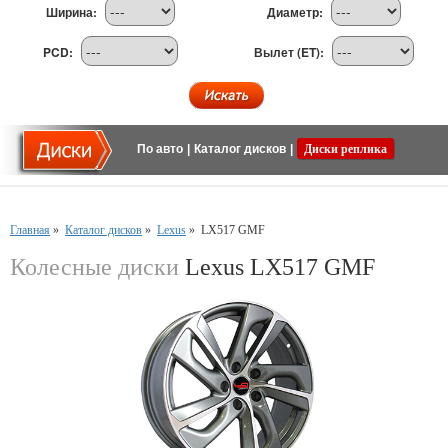
Ширина:
Диаметр:
PCD:
Вылет (ET):
По авто
|
Каталог дисков
|
Диски реплика
Главная
»
Каталог дисков
»
Lexus
»
LX517 GMF
Колесные диски
Lexus LX517 GMF