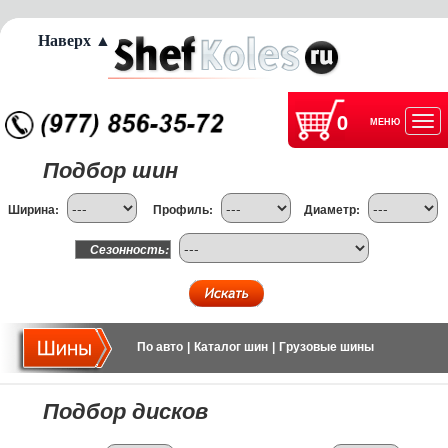
Наверх ▲
0
МЕНЮ
Отк
Подбор шин
нав
Ширина:
Профиль:
Диаметр:
Сезонность:
По авто
|
Каталог шин
|
Грузовые шины
Подбор дисков