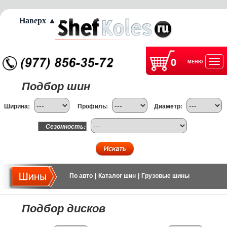
Наверх ▲
0
МЕНЮ
Отк
Подбор шин
нав
Ширина:
Профиль:
Диаметр:
Сезонность:
По авто
|
Каталог шин
|
Грузовые шины
Подбор дисков