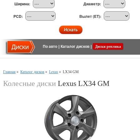
Ширина:
Диаметр:
PCD:
Вылет (ET):
По авто
|
Каталог дисков
|
Диски реплика
Главная
»
Каталог дисков
»
Lexus
»
LX34 GM
Колесные диски
Lexus LX34 GM