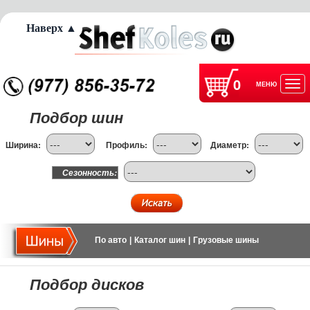
Наверх ▲
0
МЕНЮ
Отк
Подбор шин
нав
Ширина:
Профиль:
Диаметр:
Сезонность:
По авто
|
Каталог шин
|
Грузовые шины
Подбор дисков