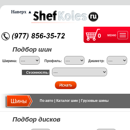
Наверх ▲
0
МЕНЮ
Отк
Подбор шин
нав
Ширина:
Профиль:
Диаметр:
Сезонность:
По авто
|
Каталог шин
|
Грузовые шины
Подбор дисков