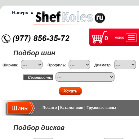
Наверх ▲
0
МЕНЮ
Отк
Подбор шин
нав
Ширина:
Профиль:
Диаметр:
Сезонность:
По авто
|
Каталог шин
|
Грузовые шины
Подбор дисков