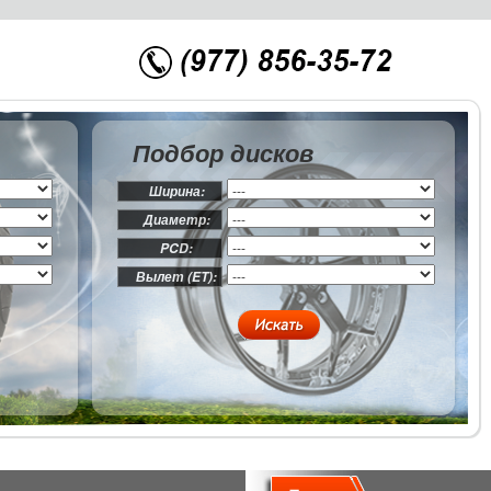
Подбор дисков
Ширина:
Диаметр:
PCD:
Вылет (ET):