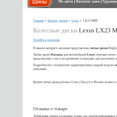
По авто
|
Каталог шин
|
Грузов
Главная
»
Каталог дисков
»
Lexus
»
LX23 MBF
Колесные диски
Lexus LX23 
Перейти к размерам
В нашем интернет–магазине представлены
литые диски
Replic
Литые диски
Реплика
для
автомобилей
Lexus
отвечают всем 
представлены у нас в ассортименте и подходят для различных 
Подробности о технических характеристиках каждой модели
л
описаниях.
Купить литые диски
реплика Lexus (Лексус)
в Москве можно в н
Отзывы о товаре
Добавление оценок возможно только для зарегистрированных п