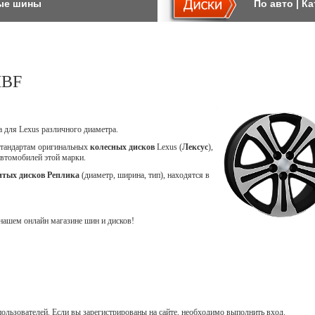
ые шины
По авто
|
Ка
MBF
a для Lexus различного диаметра.
стандартам оригинальных
колесных дисков
Lexus (
Лексус
),
автомобилей этой марки.
итых дисков Реплика
(диаметр, ширина, тип), находятся в
ашем онлайн магазине шин и дисков!
ользователей. Если вы зарегистрированы на сайте, необходимо выполнить вход.