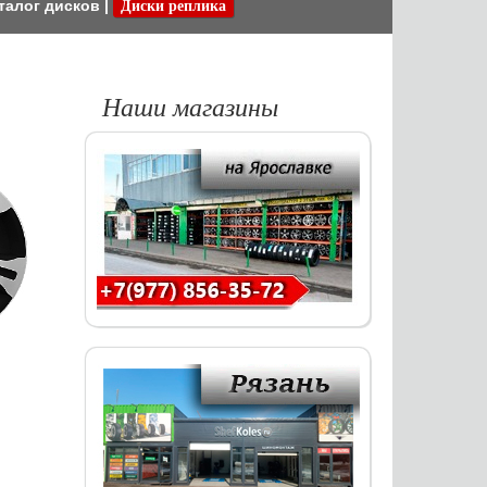
талог дисков
|
Диски реплика
Наши магазины