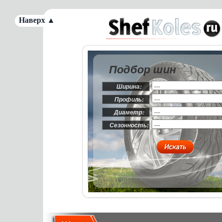
Наверх ▲
Подбор шин
Ширина:
Профиль:
Диаметр:
Сезонность: