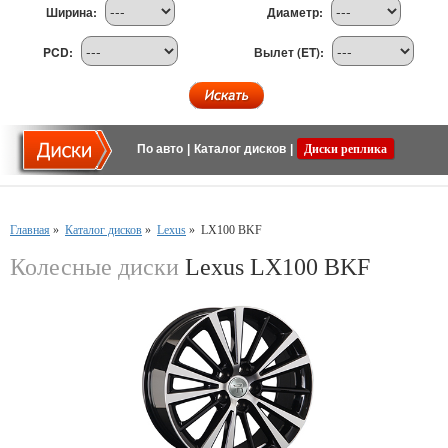
Ширина:
Диаметр:
PCD:
Вылет (ET):
По авто
|
Каталог дисков
|
Диски реплика
Главная
»
Каталог дисков
»
Lexus
»
LX100 BKF
Колесные диски
Lexus LX100 BKF