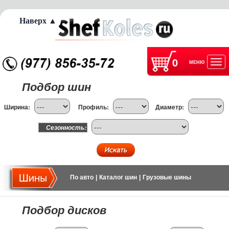
Наверх ▲
0
МЕНЮ
Отк
Подбор шин
нав
Ширина:
Профиль:
Диаметр:
Сезонность:
По авто
|
Каталог шин
|
Грузовые шины
Подбор дисков